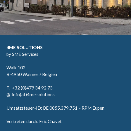
4ME SOLUTIONS
by SME Services
Walk 102
B-4950 Waimes / Belgien
T. +32 (0)479 34 92 73
@ info(at)4me.solutions
Umsatzsteuer-ID: BE 0855.379.751 – RPM Eupen
Vertreten durch: Eric Chavet